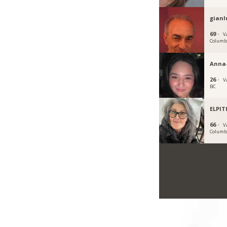
gianl
69 ·
V
Columb
Anna
26 ·
V
BC
ELPIT
66 ·
V
Columb