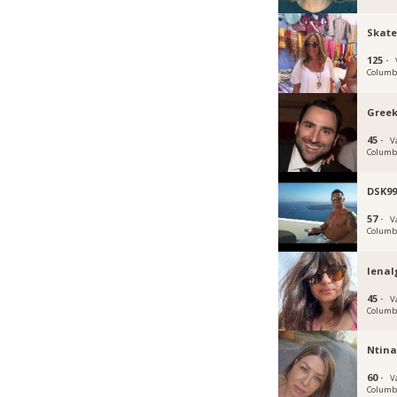
Skate
125 ·
Columb
Gree
45 ·
V
Columb
DSK99
57 ·
V
Columb
lenal
45 ·
V
Columb
Ntina
60 ·
V
Columb