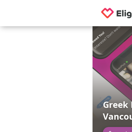
Greek 
Vancou