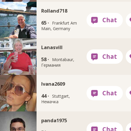
Rolland718
65 ·
Frankfurt Am
Main, Germany
Lanasvill
58 ·
Montabaur,
Германия
Ivana2609
44 ·
Stuttgart,
Немачка
panda1975