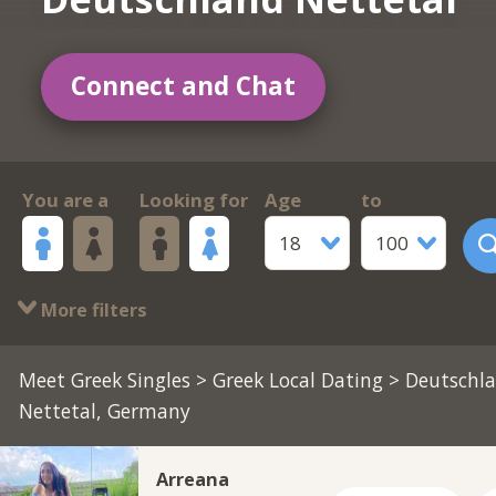
Connect and Chat
You are a
Looking for
Age
to
18
100
More filters
Meet Greek Singles
>
Greek Local Dating
> Deutschl
Nettetal, Germany
Arreana