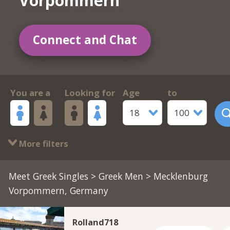
Vorpommern
Connect and Chat
You are a
Looking for
Age
to
18
100
More filters
Meet Greek Singles
>
Greek Men
> Mecklenburg
Vorpommern, Germany
Rolland718