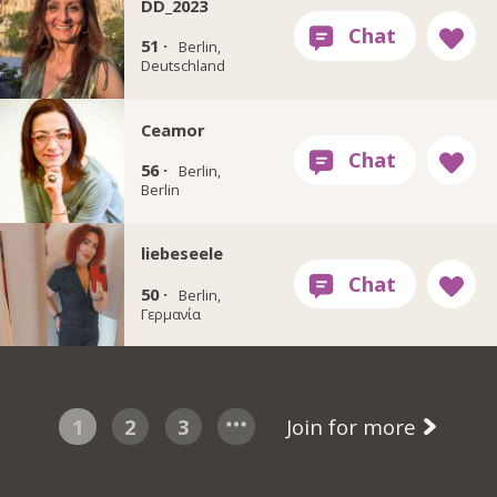
DD_2023
51 ·
Berlin,
Deutschland
Ceamor
56 ·
Berlin,
Berlin
liebeseele
50 ·
Berlin,
Γερμανία
1
2
3
Join for more