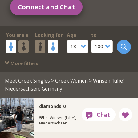
Connect and Chat
You are a
Looking for
Age
to
18
100
More filters
Meet Greek Singles
>
Greek Women
> Winsen (luhe),
Niedersachsen, Germany
diamonds_0
59 ·
Winsen (luhe),
Niedersachsen