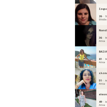
Σοφι
26 ·
Π
Ελλάδα
Nand
36 ·
Pe
Attica
ΒΑΣΙΛ
61 ·
Pe
Attica
ελεο
51 ·
A
Attica
eleon
49 ·
A
Attica