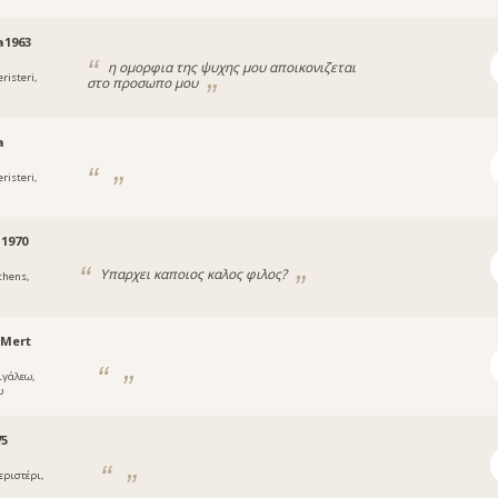
a1963
η ομορφια της ψυχης μου αποικονιζεται
risteri,
στο προσωπο μου
a
risteri,
1970
Υπαρχει καποιος καλος φιλος?
thens,
aMert
ιγάλεω,
ω
75
εριστέρι,