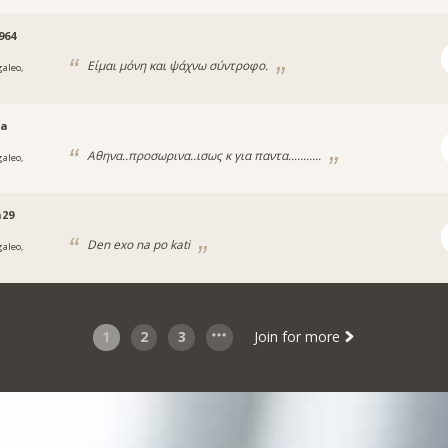
964
Είμαι μόνη και ψάχνω σύντροφο.
galeo,
pa
Αθηνα..προσωρινα..ισως κ για παντα...........
galeo,
a29
Den exo na po kati
galeo,
1
2
3
Join for more