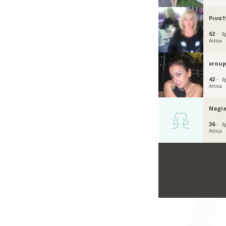
Ρινα1
62 ·
E
Attica
xrou
42 ·
E
Attica
Nagi
36 ·
E
Attica