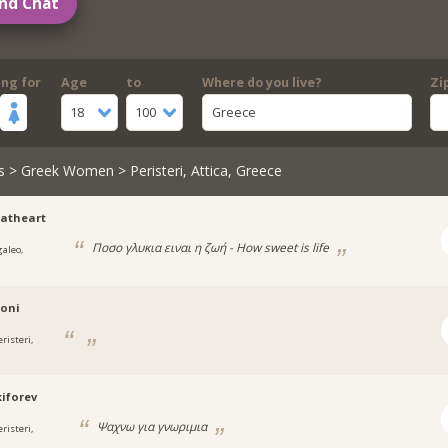
nd Chat
ing for
Age
to
Where do you live?
Zi
18
100
Greece
s
>
Greek Women
> Peristeri, Attica, Greece
atheart
Ποσο γλυκια ειναι η ζωή - How sweet is life
galeo,
oni
risteri,
iforev
Ψαχνω για γνωριμια
risteri,