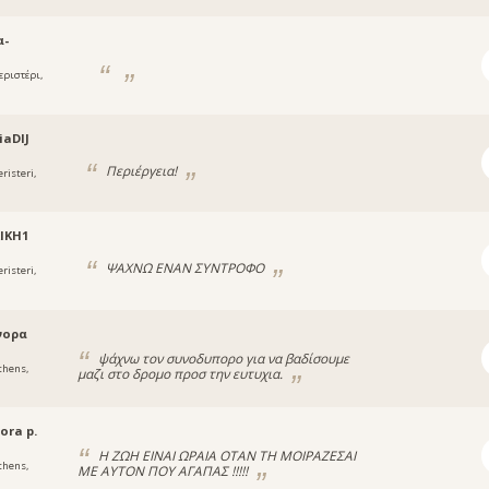
α-
εριστέρι,
iaDIJ
Περιέργεια!
risteri,
ΙΚΗ1
ΨΑΧΝΩ ΕΝΑΝ ΣΥΝΤΡΟΦΟ
risteri,
νορα
ψάχνω τον συνοδυπορο για να βαδίσουμε
thens,
μαζι στο δρομο προσ την ευτυχια.
ora p.
Η ΖΩΗ ΕΙΝΑΙ ΩΡΑΙΑ ΟΤΑN ΤΗ ΜOΙΡΑΖΕΣAI
thens,
ΜΕ ΑΥΤΟΝ ΠΟΥ ΑΓΑΠΑΣ !!!!!