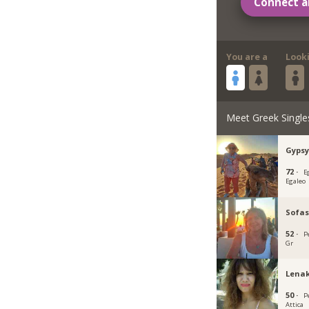
Connect a
You are a
Look
Meet Greek Single
Gypsy
72 ·
E
Egaleo
Sofas
52 ·
Pe
Gr
Lenak
50 ·
Pe
Attica