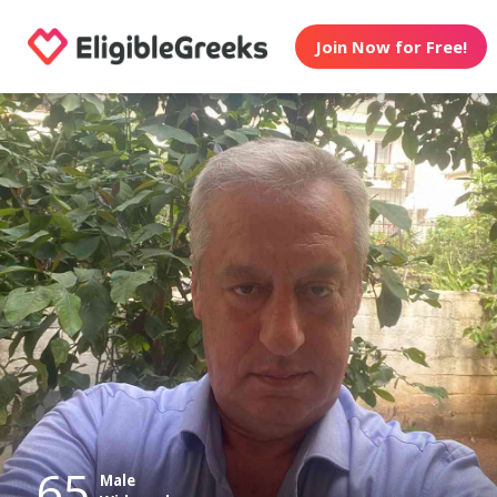
Join Now for Free!
65
Male