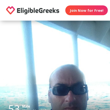
Join Now for Free!
53
Male