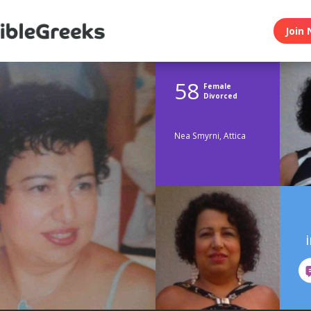
Join 
58
Female
Divorced
Nea Smyrni, Attica