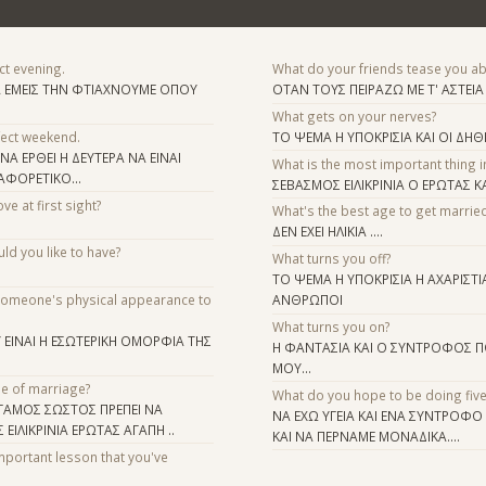
ct evening.
What do your friends tease you a
ΙΑ ΕΜΕΙΣ ΤΗΝ ΦΤΙΑΧΝΟΥΜΕ ΟΠΟΥ
ΟΤΑΝ ΤΟΥΣ ΠΕΙΡΑΖΩ ΜΕ Τ' ΑΣΤΕΙ
What gets on your nerves?
fect weekend.
ΤΟ ΨΕΜΑ Η ΥΠΟΚΡΙΣΙΑ ΚΑΙ ΟΙ ΔΗΘ
ΝΑ ΕΡΘΕΙ Η ΔΕΥΤΕΡΑ ΝΑ ΕΙΝΑΙ
What is the most important thing i
ΑΦΟΡΕΤΙΚΟ...
ΣΕΒΑΣΜΟΣ ΕΙΛΙΚΡΙΝΙΑ Ο ΕΡΩΤΑΣ ΚΑΙ
ve at first sight?
What's the best age to get marrie
ΔΕΝ ΕΧΕΙ ΗΛΙΚΙΑ ....
d you like to have?
What turns you off?
ΤΟ ΨΕΜΑ Η ΥΠΟΚΡΙΣΙΑ Η ΑΧΑΡΙΣΤΙ
someone's physical appearance to
ΑΝΘΡΩΠΟΙ
What turns you on?
Υ ΕΙΝΑΙ Η ΕΣΩΤΕΡΙΚΗ ΟΜΟΡΦΙΑ ΤΗΣ
Η ΦΑΝΤΑΣΙΑ ΚΑΙ Ο ΣΥΝΤΡΟΦΟΣ Π
ΜΟΥ...
se of marriage?
What do you hope to be doing fiv
Σ ΓΑΜΟΣ ΣΩΣΤΟΣ ΠΡΕΠΕΙ ΝΑ
ΝΑ ΕΧΩ ΥΓΕΙΑ ΚΑΙ ΕΝΑ ΣΥΝΤΡΟΦΟ
ΕΙΛΙΚΡΙΝΙΑ ΕΡΩΤΑΣ ΑΓΑΠΗ ..
ΚΑΙ ΝΑ ΠΕΡΝΑΜΕ ΜΟΝΑΔΙΚΑ....
mportant lesson that you've