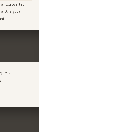
at Extroverted
t Analytical
ant
 On Time
e