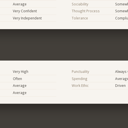
Average
Sociability
Somewh
Very Confident
Thought Process
Somewha
Very Independent
Tolerance
Compli
Very High
Punctuality
Always
Often
Spending
Averag
Average
Work Ethic
Driven
Average