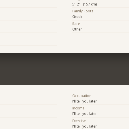
5' 2" (157 cm)
Family Roots
Greek
Race
Other
Occupation
I'll tell you later
Income
I'll tell you later
Exercise
I'll tell you later