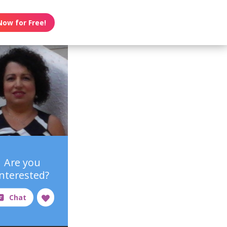
Now for Free!
Are you
interested?