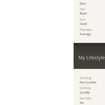
Eyes
Hair
Black
Eyes
Hazel
Physique
Average
My Lifestyle
Smoking
Non-Smoker
Drinking
Socially
Has Kids
No